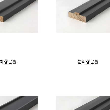
체형문틀
분리형문틀