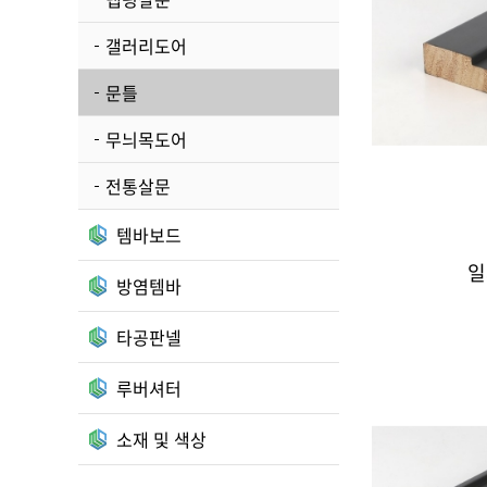
갤러리도어
문틀
무늬목도어
전통살문
템바보드
일
방염템바
타공판넬
루버셔터
소재 및 색상