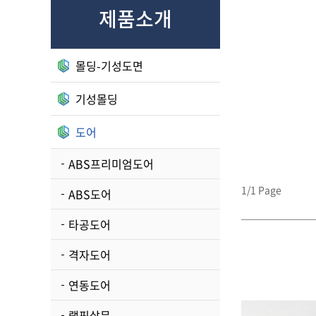
제품소개
몰딩-기성도면
기성몰딩
도어
ABS프리미엄도어
1/1 Page
ABS도어
타공도어
격자도어
연동도어
랩핑살문