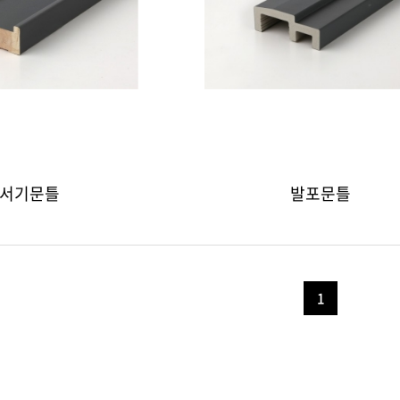
서기문틀
발포문틀
1