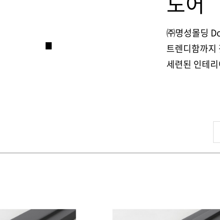
도어
㈜명성몰딩 D
트렌디함까지 
세련된 인테리