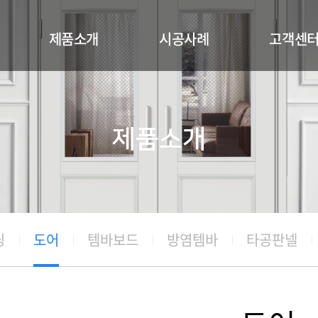
제품소개
시공사례
고객센
몰딩-기성도면
보드
공지사항
기성몰딩
몰딩 및 도어
카다로그신
제품소개
도어
루버셔터
견적문의
템바보드
방염템바
타공판넬
루버셔터
딩
도어
템바보드
방염템바
타공판넬
소재 및 색상