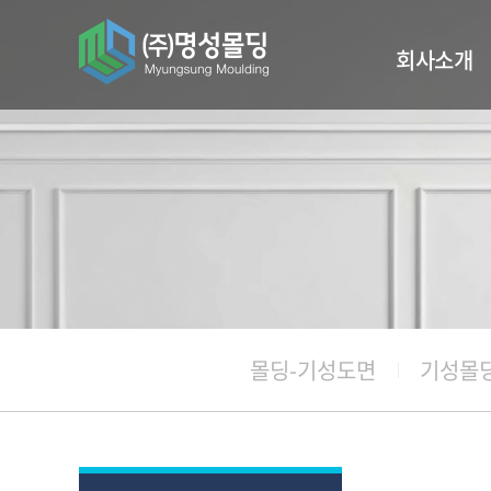
회사소개
인사말
주요사업실적
찾아오시는길
몰딩-기성도면
기성몰