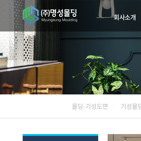
회사소개
인사말
주요사업실적
찾아오시는길
몰딩-기성도면
기성몰