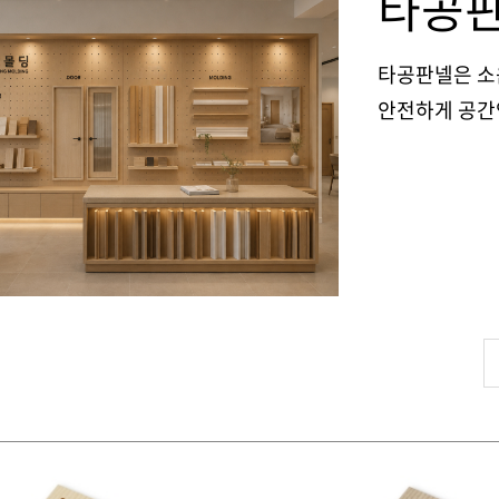
타공
타공판넬은 소
안전하게 공간