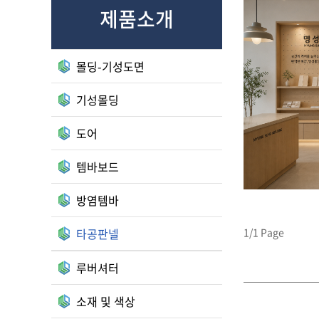
제품소개
몰딩-기성도면
기성몰딩
도어
템바보드
방염템바
타공판넬
1/1 Page
루버셔터
소재 및 색상