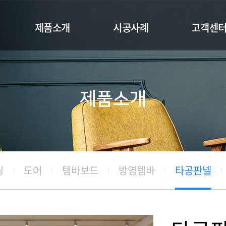
제품소개
시공사례
고객센
몰딩-기성도면
보드
공지사항
기성몰딩
몰딩 및 도어
카다로그신
제품소개
도어
루버셔터
견적문의
템바보드
방염템바
타공판넬
루버셔터
딩
도어
템바보드
방염템바
타공판넬
소재 및 색상