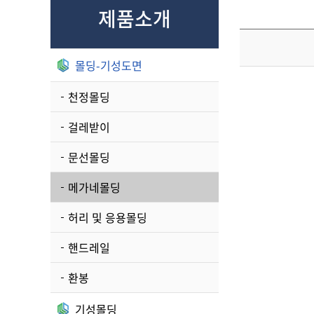
제품소개
몰딩-기성도면
천정몰딩
걸레받이
문선몰딩
메가네몰딩
허리 및 응용몰딩
핸드레일
환봉
기성몰딩