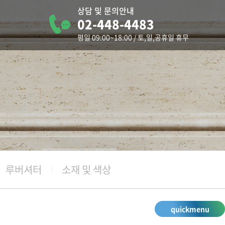
상담 및 문의안내
02-448-4483
터
평일 09:00~18:00 / 토,일,공휴일 휴무
청
루버셔터
소재 및 색상
quickmenu