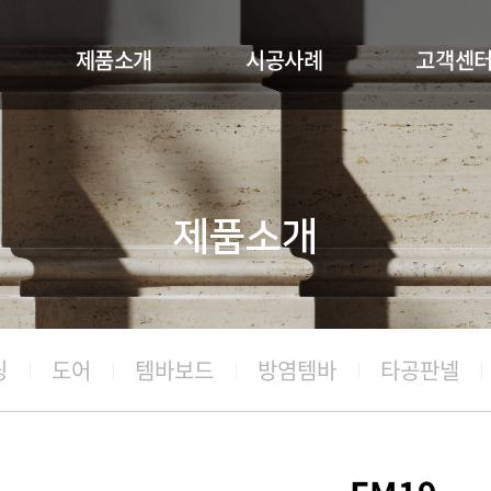
제품소개
시공사례
고객센
몰딩-기성도면
보드
공지사항
기성몰딩
몰딩 및 도어
카다로그신
도어
루버셔터
견적문의
제품소개
템바보드
방염템바
타공판넬
루버셔터
딩
도어
템바보드
방염템바
타공판넬
소재 및 색상