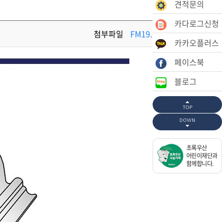
견적문의
카다로그신청
첨부파일
FM19.dwg
카카오플러스
페이스북
블로그
TOP
DOWN
초록우산
어린이재단과
함께합니다.