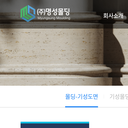
회사소개
인사말
주요사업실적
찾아오시는길
몰딩-기성도면
기성몰