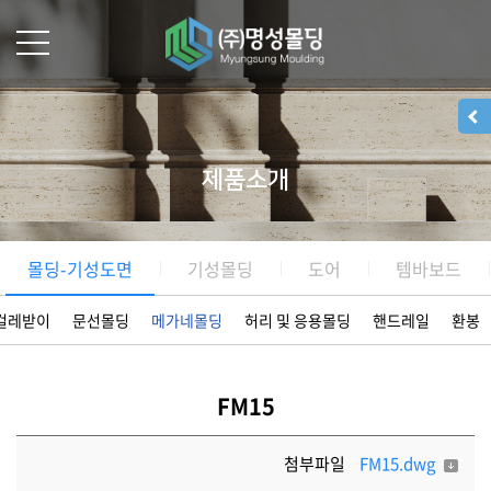
제품소개
몰딩-기성도면
기성몰딩
도어
템바보드
걸레받이
문선몰딩
메가네몰딩
허리 및 응용몰딩
핸드레일
환봉
FM15
첨부파일
FM15.dwg